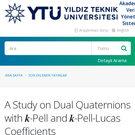
Akade
Ver
Yöne
Siste
Araştırmacı Girişi
English
Ara
Detaylı Arama
ANA SAYFA
SON EKLENEN YAYINLAR
A Study on Dual Quaternions
with 𝒌-Pell and 𝒌-Pell-Lucas
Coefficients