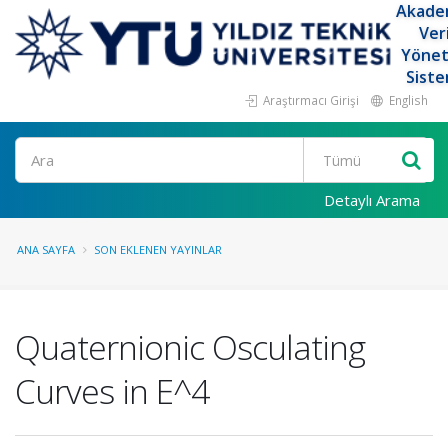
Akade
Ver
Yöne
Siste
Araştırmacı Girişi
English
Ara
Detaylı Arama
ANA SAYFA
SON EKLENEN YAYINLAR
Quaternionic Osculating
Curves in E^4