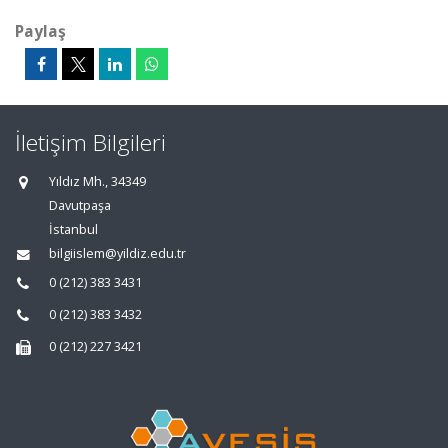
Paylaş
İletişim Bilgileri
Yıldız Mh., 34349
Davutpaşa
İstanbul
bilgiislem@yildiz.edu.tr
0 (212) 383 3431
0 (212) 383 3432
0 (212) 227 3421