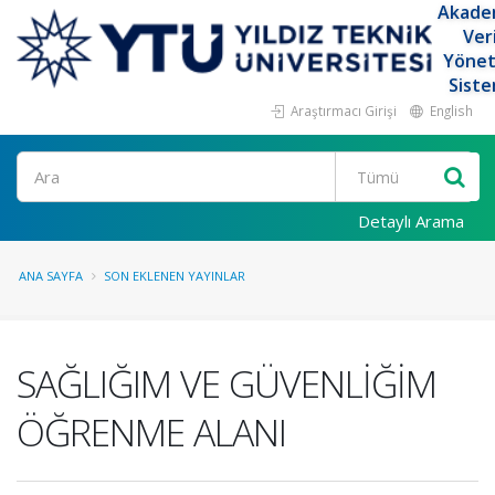
Akade
Ver
Yöne
Siste
Araştırmacı Girişi
English
Ara
Detaylı Arama
ANA SAYFA
SON EKLENEN YAYINLAR
SAĞLIĞIM VE GÜVENLİĞİM
ÖĞRENME ALANI