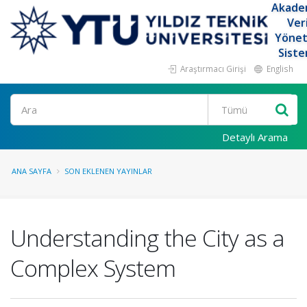
Akade
Ver
Yöne
Siste
Araştırmacı Girişi
English
Ara
Detaylı Arama
ANA SAYFA
SON EKLENEN YAYINLAR
Understanding the City as a
Complex System