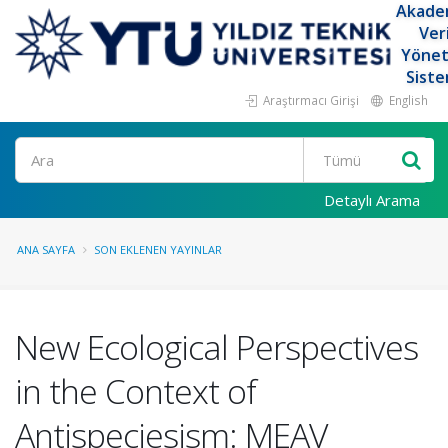
Akade
Ver
Yöne
Siste
Araştırmacı Girişi
English
Ara
Detaylı Arama
ANA SAYFA
SON EKLENEN YAYINLAR
New Ecological Perspectives
in the Context of
Antispeciesism: MEAV