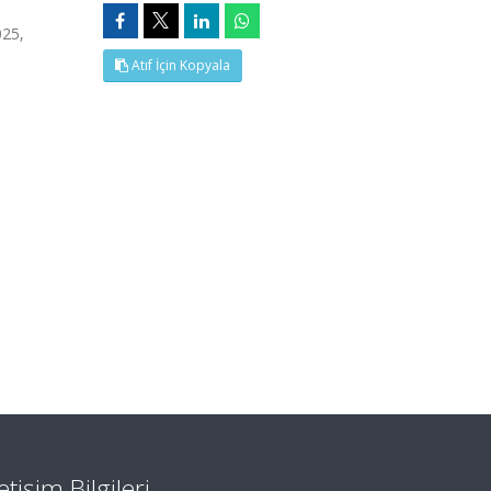
25,
Atıf İçin Kopyala
letişim Bilgileri