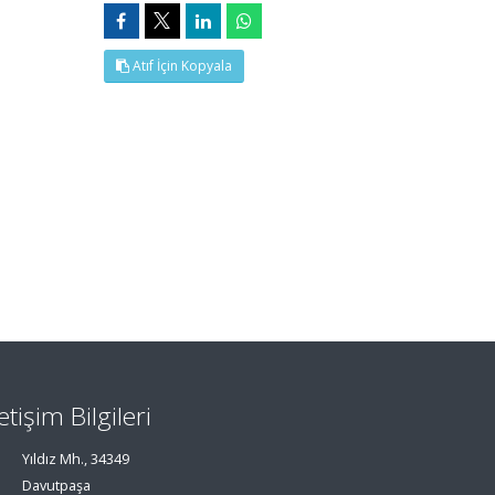
Atıf İçin Kopyala
letişim Bilgileri
Yıldız Mh., 34349
Davutpaşa