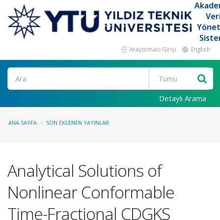
Akade
Ver
Yöne
Siste
Araştırmacı Girişi
English
Ara
Detaylı Arama
ANA SAYFA
SON EKLENEN YAYINLAR
Analytical Solutions of
Nonlinear Conformable
Time-Fractional CDGKS