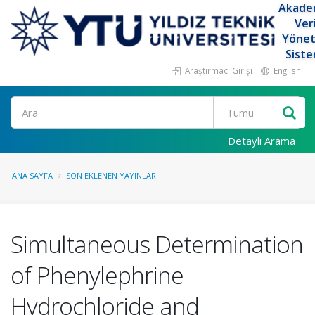
Akade
Ver
Yöne
Siste
Araştırmacı Girişi
English
Ara
Detaylı Arama
ANA SAYFA
SON EKLENEN YAYINLAR
Simultaneous Determination
of Phenylephrine
Hydrochloride and