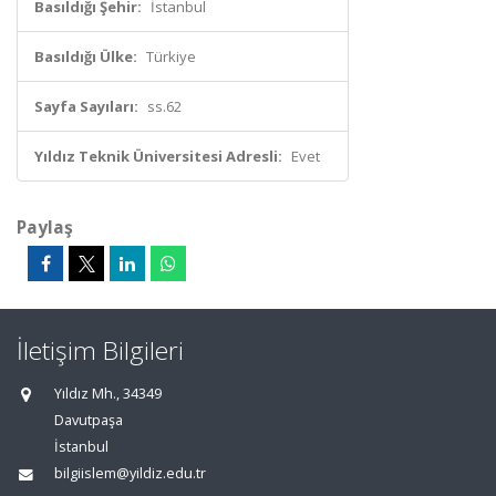
Basıldığı Şehir:
İstanbul
Basıldığı Ülke:
Türkiye
Sayfa Sayıları:
ss.62
Yıldız Teknik Üniversitesi Adresli:
Evet
Paylaş
İletişim Bilgileri
Yıldız Mh., 34349
Davutpaşa
İstanbul
bilgiislem@yildiz.edu.tr