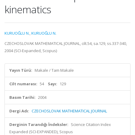
kinematics
KURUOĞLU N.
,
KURUOĞLU N.
CZECHOSLOVAK MATHEMATICAL JOURNAL, cilt.54, sa.129, ss.337-340,
2004 (SCI-Expanded, Scopus)
Yayın Türü:
Makale / Tam Makale
Cilt numarası:
54
Sayı:
129
Basım Tarihi:
2004
Dergi Adı:
CZECHOSLOVAK MATHEMATICAL JOURNAL
Derginin Tarandığı İndeksler:
Science Citation Index
Expanded (SCI-EXPANDED), Scopus