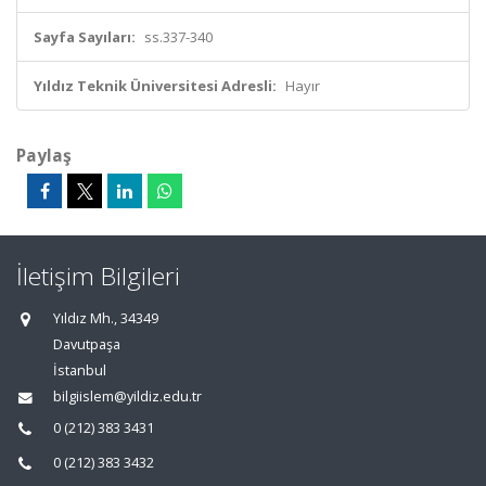
Sayfa Sayıları:
ss.337-340
Yıldız Teknik Üniversitesi Adresli:
Hayır
Paylaş
İletişim Bilgileri
Yıldız Mh., 34349
Davutpaşa
İstanbul
bilgiislem@yildiz.edu.tr
0 (212) 383 3431
0 (212) 383 3432