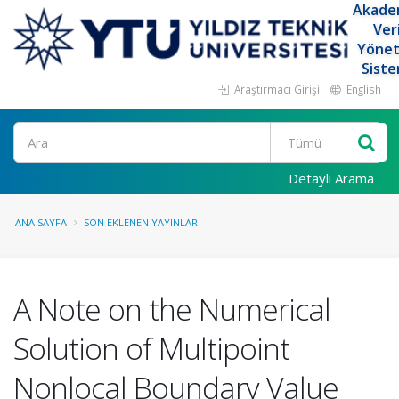
Akade
Ver
Yöne
Siste
Araştırmacı Girişi
English
Ara
Detaylı Arama
ANA SAYFA
SON EKLENEN YAYINLAR
A Note on the Numerical
Solution of Multipoint
Nonlocal Boundary Value