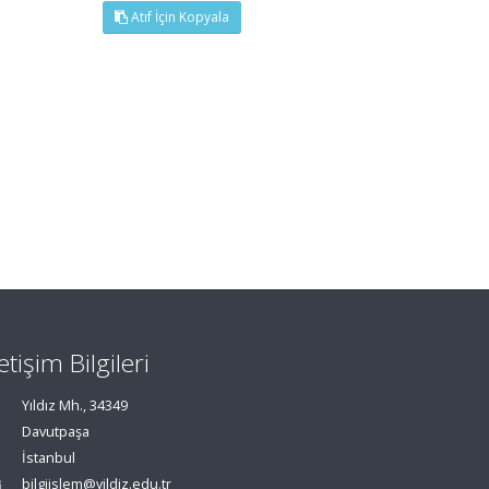
Atıf İçin Kopyala
letişim Bilgileri
Yıldız Mh., 34349
Davutpaşa
İstanbul
bilgiislem@yildiz.edu.tr