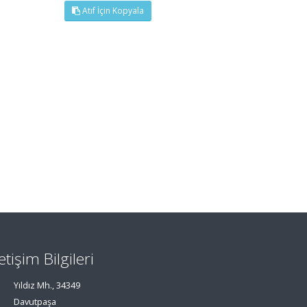
Atıf İçin Kopyala
letişim Bilgileri
Yıldız Mh., 34349
Davutpaşa