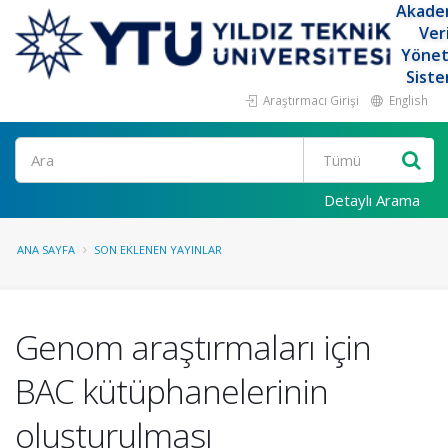
Akade
Ver
Yöne
Siste
Araştırmacı Girişi
English
Ara
Detaylı Arama
ANA SAYFA
SON EKLENEN YAYINLAR
Genom araştırmaları için
BAC kütüphanelerinin
oluşturulması