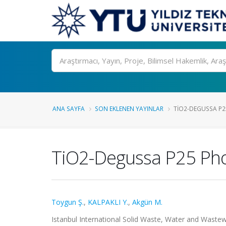
Ara
ANA SAYFA
SON EKLENEN YAYINLAR
TIO2-DEGUSSA P25
TiO2-Degussa P25 Photo
Toygun Ş.
,
KALPAKLI Y.
,
Akgün M.
Istanbul International Solid Waste, Water and Wastew