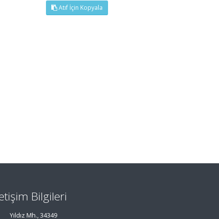
Atıf İçin Kopyala
letişim Bilgileri
Yıldız Mh., 34349