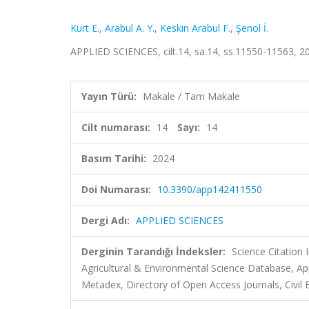
Kurt E.
,
Arabul A. Y.
,
Keskin Arabul F.
,
Şenol İ.
APPLIED SCIENCES, cilt.14, sa.14, ss.11550-11563, 
Yayın Türü:
Makale / Tam Makale
Cilt numarası:
14
Sayı:
14
Basım Tarihi:
2024
Doi Numarası:
10.3390/app142411550
Dergi Adı:
APPLIED SCIENCES
Derginin Tarandığı İndeksler:
Science Citatio
Agricultural & Environmental Science Database, A
Metadex, Directory of Open Access Journals, Civil 