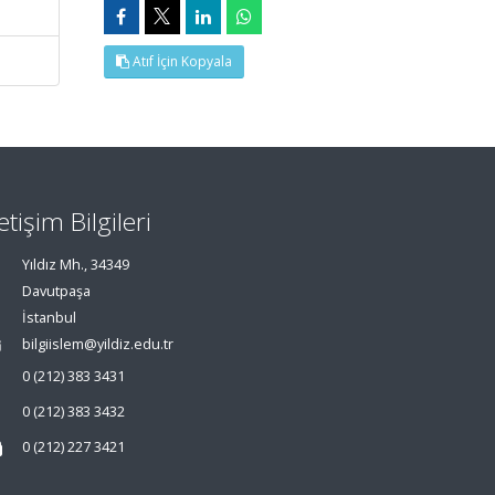
Atıf İçin Kopyala
letişim Bilgileri
Yıldız Mh., 34349
Davutpaşa
İstanbul
bilgiislem@yildiz.edu.tr
0 (212) 383 3431
0 (212) 383 3432
0 (212) 227 3421