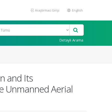
Araştırmacı Girişi
English
Detaylı Arama
n and Its
ce Unmanned Aerial