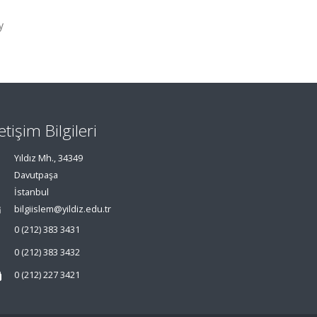
y
letişim Bilgileri
Yıldız Mh., 34349
Davutpaşa
İstanbul
bilgiislem@yildiz.edu.tr
0 (212) 383 3431
0 (212) 383 3432
0 (212) 227 3421