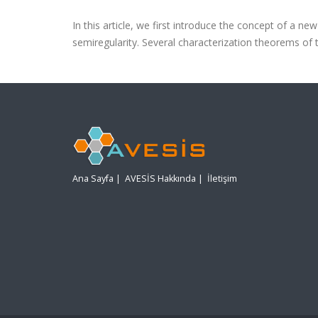
In this article, we first introduce the concept of a n
semiregularity. Several characterization theorems of t
Ana Sayfa
|
AVESİS Hakkında
|
İletişim