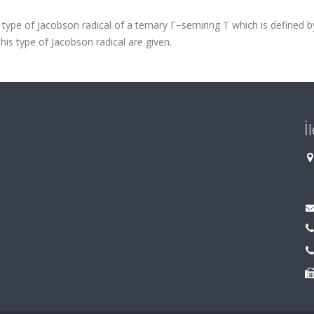
ew type of Jacobson radical of a ternary Γ−semiring T which is defined b
his type of Jacobson radical are given.
İ