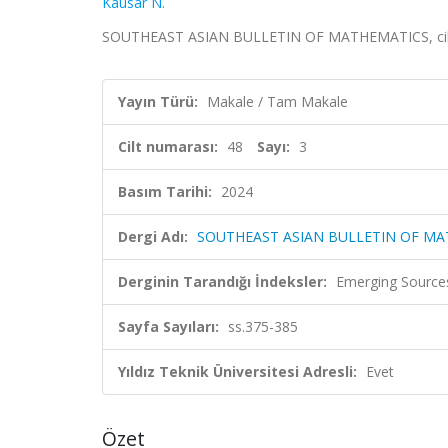
Kausar N.
SOUTHEAST ASIAN BULLETIN OF MATHEMATICS, cilt.48
Yayın Türü:
Makale / Tam Makale
Cilt numarası:
48
Sayı:
3
Basım Tarihi:
2024
Dergi Adı:
SOUTHEAST ASIAN BULLETIN OF M
Derginin Tarandığı İndeksler:
Emerging Sources
Sayfa Sayıları:
ss.375-385
Yıldız Teknik Üniversitesi Adresli:
Evet
Özet