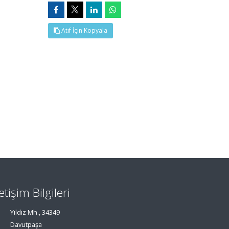
Atıf İçin Kopyala
letişim Bilgileri
Yıldız Mh., 34349
Davutpaşa