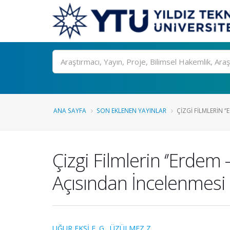
Ara
ANA SAYFA
SON EKLENEN YAYINLAR
ÇIZGI FILMLERIN ‘’
Çizgi Filmlerin ‘’Erde
Açısından İncelenmesi
UĞUR EKŞİ E. G.
,
ÜZÜLMEZ Z.