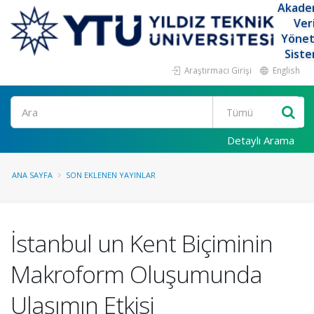
Akade
Ver
Yöne
Siste
Araştırmacı Girişi
English
Ara
Detaylı Arama
ANA SAYFA
SON EKLENEN YAYINLAR
İstanbul un Kent Biçiminin
Makroform Oluşumunda
Ulaşımın Etkisi