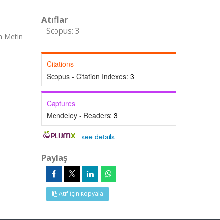
Atıflar
Scopus: 3
m Metin
Citations
Scopus - Citation Indexes:
3
Captures
Mendeley - Readers:
3
-
see details
Paylaş
Atıf İçin Kopyala