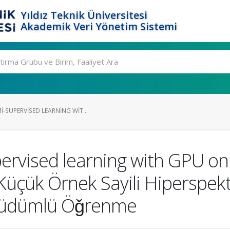
Yıldız Teknik Üniversitesi
Akademik Veri Yönetim Sistemi
-SUPERVISED LEARNING WIT...
rvised learning with GPU on
Küçük Örnek Sayili Hiperspek
i-güdümlü Öǧrenme