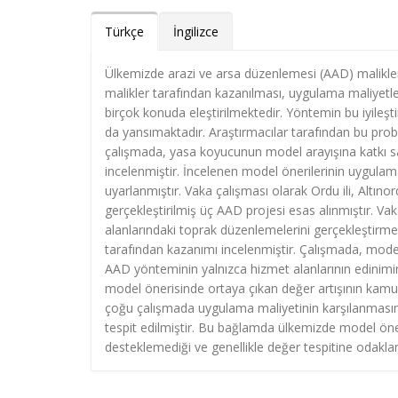
Türkçe
İngilizce
Ülkemizde arazi ve arsa düzenlemesi (AAD) malikle
malikler tarafından kazanılması, uygulama maliyet
birçok konuda eleştirilmektedir. Yöntemin bu iyileşt
da yansımaktadır. Araştırmacılar tarafından bu probl
çalışmada, yasa koyucunun model arayışına katkı sa
incelenmiştir. İncelenen model önerilerinin uygulam
uyarlanmıştır. Vaka çalışması olarak Ordu ili, Altıno
gerçekleştirilmiş üç AAD projesi esas alınmıştır. Vak
alanlarındaki toprak düzenlemelerini gerçekleştirme
tarafından kazanımı incelenmiştir. Çalışmada, model
AAD yönteminin yalnızca hizmet alanlarının edinimini
model önerisinde ortaya çıkan değer artışının kamuy
çoğu çalışmada uygulama maliyetinin karşılanmasına
tespit edilmiştir. Bu bağlamda ülkemizde model öner
desteklemediği ve genellikle değer tespitine odakland