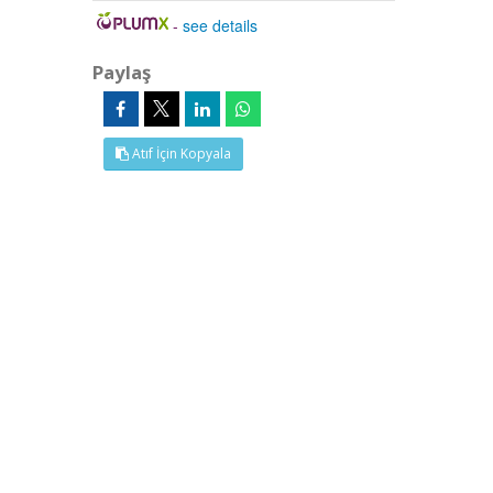
-
see details
Paylaş
Atıf İçin Kopyala