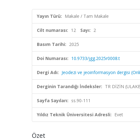
Yayın Türü:
Makale / Tam Makale
Cilt numarası:
12
Sayı:
2
Basım Tarihi:
2025
Doi Numarası:
10.9733/jgg.2025r0008.t
Dergi Adı:
Jeodezi ve jeoinformasyon dergisi (Onl
Derginin Tarandığı İndeksler:
TR DİZİN (ULAK
Sayfa Sayıları:
ss.90-111
Yıldız Teknik Üniversitesi Adresli:
Evet
Özet