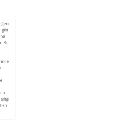
eğerin
 gibi
ına
r. Bu
erinde
a
ne
 da
adığı
leri