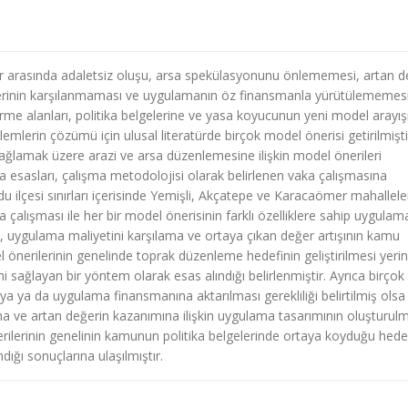
r arasında adaletsiz oluşu, arsa spekülasyonunu önlememesi, artan d
lerinin karşılanmaması ve uygulamanın öz finansmanla yürütülememesi
irme alanları, politika belgelerine ve yasa koyucunun yeni model arayış
emlerin çözümü için ulusal literatürde birçok model önerisi getirilmişti
ğlamak üzere arazi ve arsa düzenlemesine ilişkin model önerileri
a esasları, çalışma metodolojisi olarak belirlenen vaka çalışmasına
rdu ilçesi sınırları içerisinde Yemişli, Akçatepe ve Karacaömer mahallel
a çalışması ile her bir model önerisinin farklı özelliklere sahip uygulam
, uygulama maliyetini karşılama ve ortaya çıkan değer artışının kamu
 önerilerinin genelinde toprak düzenleme hedefinin geliştirilmesi yeri
 sağlayan bir yöntem olarak esas alındığı belirlenmiştir. Ayrıca birçok
a ya da uygulama finansmanına aktarılması gerekliliği belirtilmiş olsa
 ve artan değerin kazanımına ilişkin uygulama tasarımının oluşturulm
ilerinin genelinin kamunun politika belgelerinde ortaya koyduğu hedef
ığı sonuçlarına ulaşılmıştır.