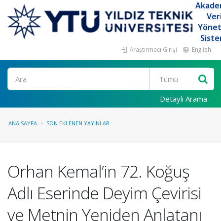
Akade
Ver
Yöne
Siste
Araştırmacı Girişi
English
Ara
Detaylı Arama
ANA SAYFA
SON EKLENEN YAYINLAR
Orhan Kemal’in 72. Koğuş
Adlı Eserinde Deyim Çevirisi
ve Metnin Yeniden Anlatanı