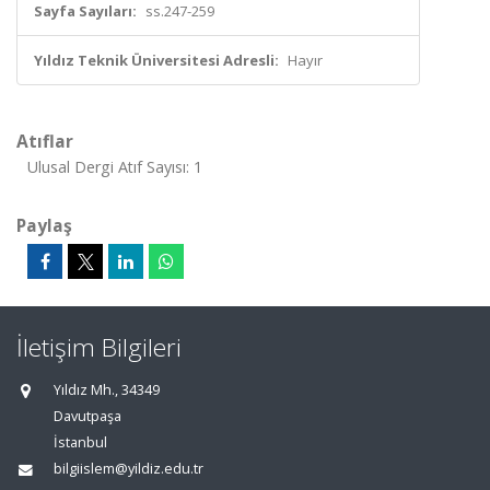
Sayfa Sayıları:
ss.247-259
Yıldız Teknik Üniversitesi Adresli:
Hayır
Atıflar
Ulusal Dergi Atıf Sayısı: 1
Paylaş
İletişim Bilgileri
Yıldız Mh., 34349
Davutpaşa
İstanbul
bilgiislem@yildiz.edu.tr