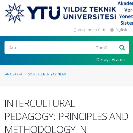
Akade
Ver
Yöne
Siste
Araştırmacı Girişi
English
Ara
Detaylı Arama
ANA SAYFA
SON EKLENEN YAYINLAR
INTERCULTURAL
PEDAGOGY: PRINCIPLES AND
METHODOLOGY IN