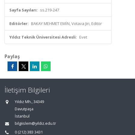
Sayfa Sayıları:
ss.219-247
Editörler:
BAKAY MEHMET EMİN, Votava Jiri, Editör
Yıldız Teknik Üniversitesi Adresli:
Evet
Paylaş
İletişim Bilgileri
Yıldız Mh., 34349
Davutpaşa
İstanbul
bilgiislem@yildiz.edu.tr
0 (212) 383 3431