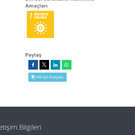
Amaçları
Paylaş
Atıf İçin Kopyala
letişim Bilgileri