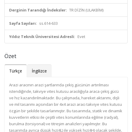
Derginin Tarandığı İndeksler:
TR DİZİN (ULAKBİM)
Sayfa Sayıları:
ss.614-633
Yıldız Teknik Üniversitesi Adresli:
Evet
Özet
Türkçe
İngilizce
Arazi aracının arazi şartlarında çekiş gücünün artırılması
istendiğinde, takviye vites kutusu aracılığıyla araca çekiş gücü
ve hız kazandırılmaktadır. Bu çalışmada, hareket aktarımı, dişli
ve mil tasarımı açısından bir 4x4 arazi aracı takviye vites kutusu
özgün bir şekilde tasarlanmıştır. Bu tasarımda, statik ve dinamik
kuvvetlerin etkisi ile çeşitli vites konumlarında eğilme (radyal),
burulma (torsiyonal) ve titreşim analizleri yapılmıştır. Bu
tasarımda ayrıca düşük hız(4L) ile yüksek hız(4H) olacak şekilde,