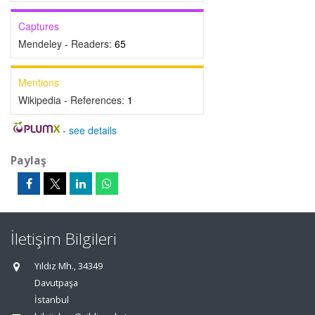
Captures
Mendeley - Readers:
65
Mentions
Wikipedia - References:
1
-
see details
Paylaş
İletişim Bilgileri
Yıldız Mh., 34349
Davutpaşa
İstanbul