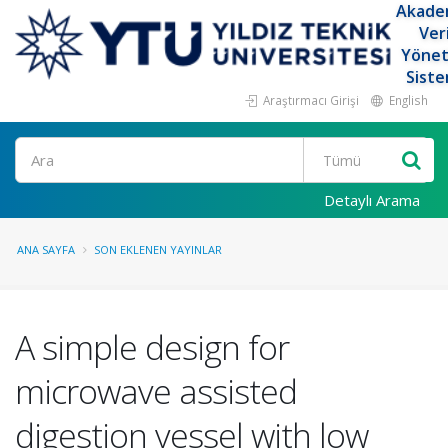
Akade
Ver
Yöne
Siste
Araştırmacı Girişi
English
Ara
Detaylı Arama
ANA SAYFA
SON EKLENEN YAYINLAR
A simple design for
microwave assisted
digestion vessel with low