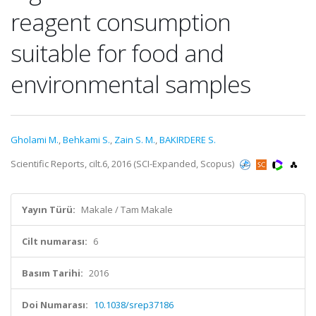
reagent consumption
suitable for food and
environmental samples
Gholami M.
,
Behkami S.
,
Zain S. M.
,
BAKIRDERE S.
Scientific Reports, cilt.6, 2016 (SCI-Expanded, Scopus)
Yayın Türü:
Makale / Tam Makale
Cilt numarası:
6
Basım Tarihi:
2016
Doi Numarası:
10.1038/srep37186