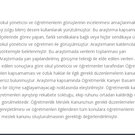
okul yöneticisi ve öğretmenlerin görüşlerinin incelenmesi amaçlanmak
i (olgu bilim) deseni kullanılarak yürütülmüştür. Bu araştırma kapsam
 ilçelerinde görev yapan, farklı sendikalara bağlı veya hiçbir sendikaya 
kul yöneticisi ve öğretmen ile görüşülmüştür. Araştırmanın katılımcıla
temiyle belirlenmiştir. Bu araştırmada verilerin toplanması yarı
 Araştırmada yarı yapılandırılmış görüşme tekniği ile elde edilen verileri 
lde edilen sonuçlara göre okul yöneticisi ve öğretmenler tarafından Öğr
i kapsamaması ve özlük haklar ile ilgili gerekli düzenlemelerin kanu
tersiz bulunmuştur. Araştırma kapsamında Öğretmenlik Kariyer Basam
k bir ölçme sağlayamayacağı noktasında eleştirilmiştir. Öğretmenlik ka
retmenleri ayrıştırıp rekabete soktuğu, ekip ruhunu ortadan kaldırdığı 
rak görülmektedir. Öğretmenlik Meslek Kanunu’nun gerekli düzenlemeler
 genişletilmesi ve öğretmenleri ilgilendiren tüm konulara öğretmenlerin
r meslek kanunu oluşturulmasının gerektiği değerlendirilmiştir.