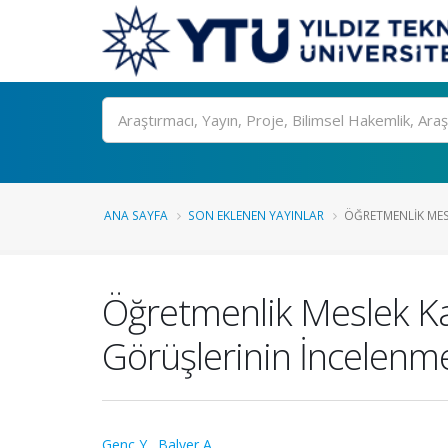
Ara
ANA SAYFA
SON EKLENEN YAYINLAR
ÖĞRETMENLIK MES
Öğretmenlik Meslek Ka
Görüşlerinin İncelenm
Genç Y.
,
Balyer A.