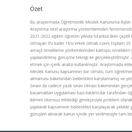
Özet
Bu araştırmada Öğretmenlik Meslek Kanunu’na ilişkin 
Araştırma nitel araştırma yöntemlerinden fenomenoloj
2021-2022 eğitim öğretim yılında İstanbul ilinin çeşitli
olmayan 9’u kadın 16’sı erkek olmak üzere toplam 25 o
amaçlı örnekleme yöntemlerinden kartopu örneklem yön
yapılandırılmış görüşme tekniği ile gerçekleştirilmiştir.
etmek için içerik analizi kullanılmıştır. Araştırmada e
Meslek Kanunu kapsamının dar olması, tüm öğretmenler
almaması bakımından beklentileri karşılamamış ve ye
Sınavı da sadece yazılı sınav olması bakımından gerçe
basamakları uygulaması bazı katılımcılar tarafından öğ
iklimini olumsuz etkilediği gerekçesiyle problem ola
yapılarak kapsamının beklentileri karşılayacak şekilde
görüşleri alınarak kanun içinde yer verilmesiyle tam bi