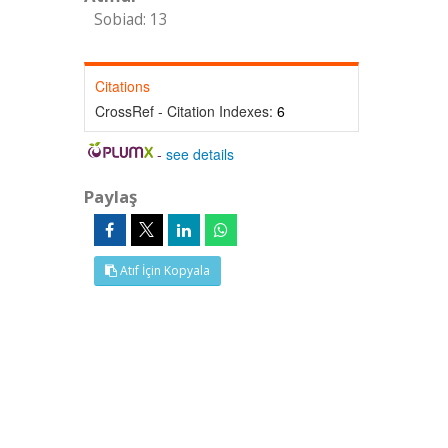
Sobiad: 13
Citations
CrossRef - Citation Indexes:
6
-
see details
Paylaş
Atıf İçin Kopyala