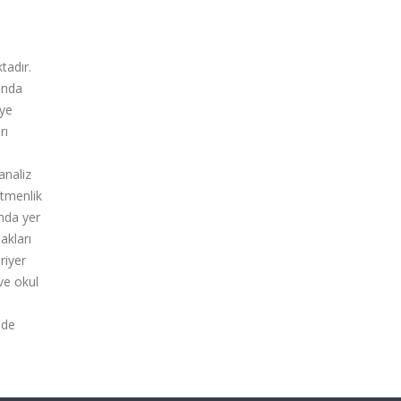
tadır.
ında
üye
rı
analiz
etmenlik
nda yer
akları
riyer
ve okul
 de