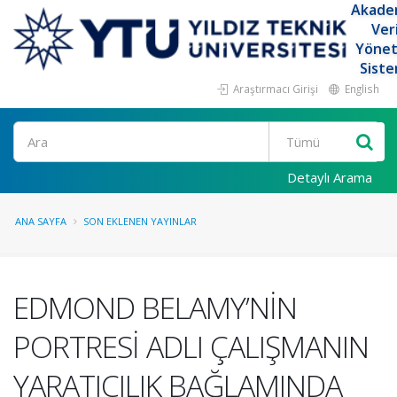
Akade
Ver
Yöne
Siste
Araştırmacı Girişi
English
Ara
Detaylı Arama
ANA SAYFA
SON EKLENEN YAYINLAR
EDMOND BELAMY’NİN
PORTRESİ ADLI ÇALIŞMANIN
YARATICILIK BAĞLAMINDA