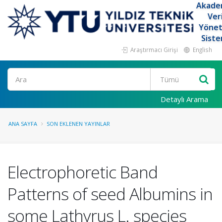
Akade
Ver
Yöne
Siste
Araştırmacı Girişi
English
Ara
Detaylı Arama
ANA SAYFA
SON EKLENEN YAYINLAR
Electrophoretic Band
Patterns of seed Albumins in
some Lathyrus L. species