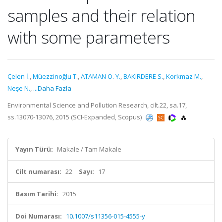
samples and their relation
with some parameters
Çelen İ.
,
Müezzinoğlu T.
,
ATAMAN O. Y.
,
BAKIRDERE S.
,
Korkmaz M.
,
Neşe N.
,
...Daha Fazla
Environmental Science and Pollution Research, cilt.22, sa.17,
ss.13070-13076, 2015 (SCI-Expanded, Scopus)
Yayın Türü:
Makale / Tam Makale
Cilt numarası:
22
Sayı:
17
Basım Tarihi:
2015
Doi Numarası:
10.1007/s11356-015-4555-y