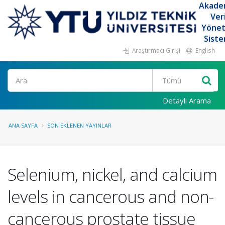
Akade
Ver
Yöne
Siste
Araştırmacı Girişi
English
Ara
Detaylı Arama
ANA SAYFA
SON EKLENEN YAYINLAR
Selenium, nickel, and calcium
levels in cancerous and non-
cancerous prostate tissue