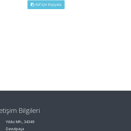
Atıf İçin Kopyala
letişim Bilgileri
Yıldız Mh., 34349
Davutpaşa