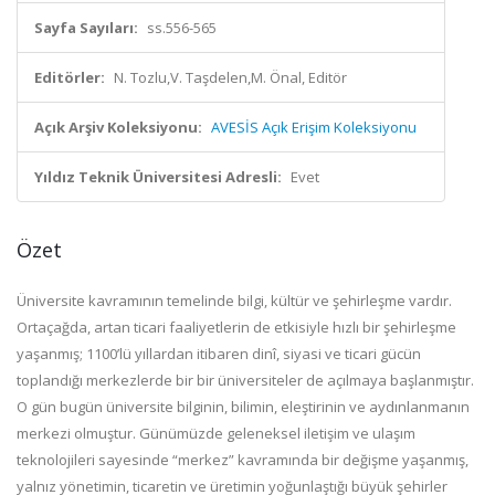
Sayfa Sayıları:
ss.556-565
Editörler:
N. Tozlu,V. Taşdelen,M. Önal, Editör
Açık Arşiv Koleksiyonu:
AVESİS Açık Erişim Koleksiyonu
Yıldız Teknik Üniversitesi Adresli:
Evet
Özet
Üniversite kavramının temelinde bilgi, kültür ve şehirleşme vardır.
Ortaçağda, artan ticari faaliyetlerin de etkisiyle hızlı bir şehirleşme
yaşanmış; 1100’lü yıllardan itibaren dinî, siyasi ve ticari gücün
toplandığı merkezlerde bir bir üniversiteler de açılmaya başlanmıştır.
O gün bugün üniversite bilginin, bilimin, eleştirinin ve aydınlanmanın
merkezi olmuştur. Günümüzde geleneksel iletişim ve ulaşım
teknolojileri sayesinde “merkez” kavramında bir değişme yaşanmış,
yalnız yönetimin, ticaretin ve üretimin yoğunlaştığı büyük şehirler