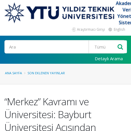
Akade
Ver
Yöne
Siste
Araştırmacı Girişi
English
Ara
Detaylı Arama
ANA SAYFA
SON EKLENEN YAYINLAR
“Merkez” Kavramı ve
Üniversitesi: Bayburt
Üniversitesi Açısından