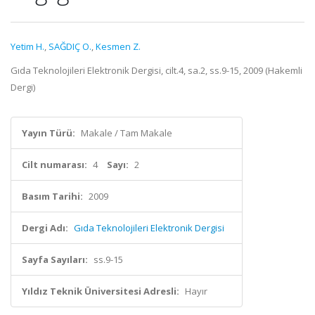
Yetim H.
,
SAĞDIÇ O.
,
Kesmen Z.
Gıda Teknolojileri Elektronik Dergisi, cilt.4, sa.2, ss.9-15, 2009 (Hakemli
Dergi)
Yayın Türü:
Makale / Tam Makale
Cilt numarası:
4
Sayı:
2
Basım Tarihi:
2009
Dergi Adı:
Gıda Teknolojileri Elektronik Dergisi
Sayfa Sayıları:
ss.9-15
Yıldız Teknik Üniversitesi Adresli:
Hayır