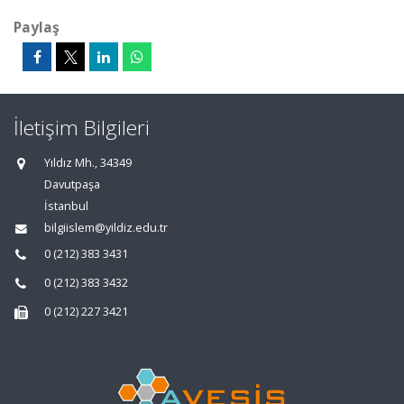
Paylaş
İletişim Bilgileri
Yıldız Mh., 34349
Davutpaşa
İstanbul
bilgiislem@yildiz.edu.tr
0 (212) 383 3431
0 (212) 383 3432
0 (212) 227 3421