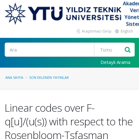
Akade
Ver
Yöne
Siste
Araştırmacı Girişi
English
Ara
Detaylı Arama
ANA SAYFA
SON EKLENEN YAYINLAR
Linear codes over F-
q[u]/(u(s)) with respect to the
Rosenbloom-Tsfasman