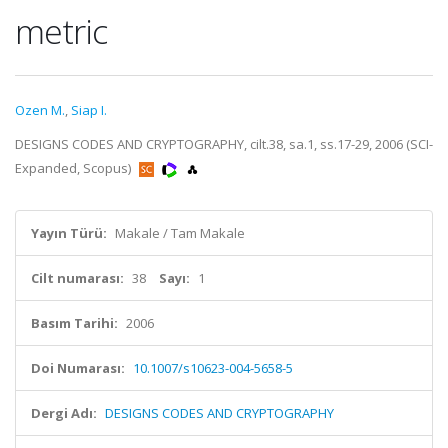
metric
Ozen M.
,
Siap I.
DESIGNS CODES AND CRYPTOGRAPHY, cilt.38, sa.1, ss.17-29, 2006 (SCI-
Expanded, Scopus)
Yayın Türü:
Makale / Tam Makale
Cilt numarası:
38
Sayı:
1
Basım Tarihi:
2006
Doi Numarası:
10.1007/s10623-004-5658-5
Dergi Adı:
DESIGNS CODES AND CRYPTOGRAPHY