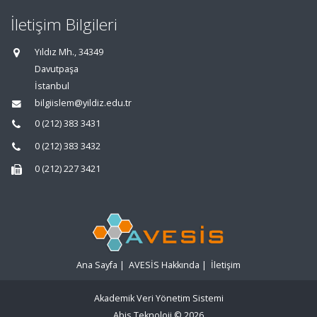
İletişim Bilgileri
Yıldız Mh., 34349
Davutpaşa
İstanbul
bilgiislem@yildiz.edu.tr
0 (212) 383 3431
0 (212) 383 3432
0 (212) 227 3421
Ana Sayfa
|
AVESİS Hakkında
|
İletişim
Akademik Veri Yönetim Sistemi
Abis Teknoloji
© 2026