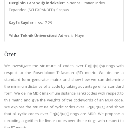
Derginin Tarandığı İndeksler:
Science Citation Index
Expanded (SCI-EXPANDED), Scopus
Sayfa Sayıları:
ss.17-29
Yıldız Teknik Üniversitesi Adresli:
Hayır
Özet
We investigate the structure of codes over F-q[u]/(u(s)) rings with
respect to the Rosenbloom-Tsfasman (RT) metric. We de. ne a
standard form generator matrix and show how we can determine
the minimum distance of a code by taking advantage of its standard
form. We de. ne MDR (maximum distance rank) codes with respect to
this metric and give the weights of the codewords of an MDR code.
We explore the structure of cyclic codes over F-q[u]/(u(s)) and show
that all cyclic codes over F-q[u]/(u(s)) rings are MDR. We propose a
decoding algorithm for linear codes over these rings with respect to
the RT metric.