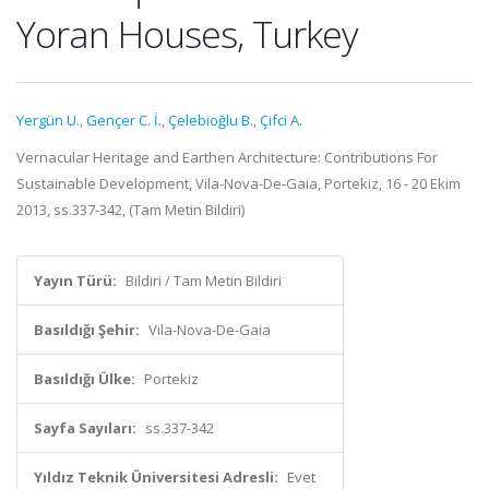
Yoran Houses, Turkey
Yergün U.
,
Gençer C. İ.
,
Çelebioğlu B.
,
Çifci A.
Vernacular Heritage and Earthen Architecture: Contributions For
Sustainable Development, Vila-Nova-De-Gaia, Portekiz, 16 - 20 Ekim
2013, ss.337-342, (Tam Metin Bildiri)
Yayın Türü:
Bildiri / Tam Metin Bildiri
Basıldığı Şehir:
Vila-Nova-De-Gaia
Basıldığı Ülke:
Portekiz
Sayfa Sayıları:
ss.337-342
Yıldız Teknik Üniversitesi Adresli:
Evet