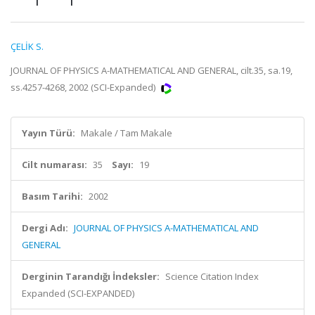
ÇELİK S.
JOURNAL OF PHYSICS A-MATHEMATICAL AND GENERAL, cilt.35, sa.19,
ss.4257-4268, 2002 (SCI-Expanded)
Yayın Türü:
Makale / Tam Makale
Cilt numarası:
35
Sayı:
19
Basım Tarihi:
2002
Dergi Adı:
JOURNAL OF PHYSICS A-MATHEMATICAL AND
GENERAL
Derginin Tarandığı İndeksler:
Science Citation Index
Expanded (SCI-EXPANDED)