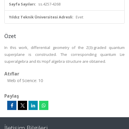
Sayfa Sayıları:
ss.4257-4268
Yıldız Teknik Üniversitesi Adresli:
Evet
Özet
In this work, differential geometry of the Z(3)-graded quantum
superplane is constructed. The corresponding quantum Lie
superalgebra and its Hopf algebra structure are obtained.
Atıflar
Web of Science: 10
Paylaş
İletişim Bilgileri