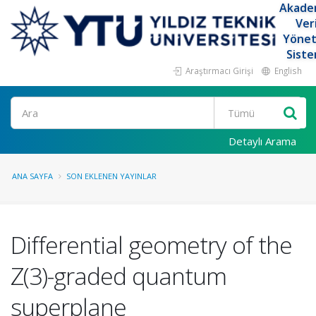
Akade
Ver
Yöne
Siste
Araştırmacı Girişi
English
Ara
Detaylı Arama
ANA SAYFA
SON EKLENEN YAYINLAR
Differential geometry of the
Z(3)-graded quantum
superplane