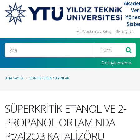
Akade
Ver
Yöne
Siste
Araştırmacı Girişi
English
Ara
Detaylı Arama
ANA SAYFA
SON EKLENEN YAYINLAR
SÜPERKRİTİK ETANOL VE 2-
PROPANOL ORTAMINDA
Pt/Al2O3 KATALİZÖRÜ