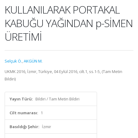
KULLANILARAK PORTAKAL
KABUĞU YAĞINDAN p-SİMEN
ÜRETİMİ
Selçuk Ö.
,
AKGÜN M.
UKMK 2016, İzmir, Türkiye, 04 Eylül 2016, cilt.1, ss.1-5, (Tam Metin
Bildiri)
Yayın Türü:
Bildiri / Tam Metin Bildiri
Cilt numarası:
1
Basıldığı Şehir:
İzmir