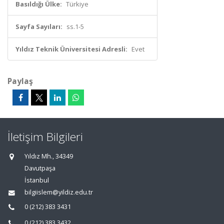
Basıldığı Ülke:
Türkiye
Sayfa Sayıları:
ss.1-5
Yıldız Teknik Üniversitesi Adresli:
Evet
Paylaş
İletişim Bilgileri
Yıldız Mh., 34349
Davutpaşa
İstanbul
bilgiislem@yildiz.edu.tr
0 (212) 383 3431
0 (212) 383 3432