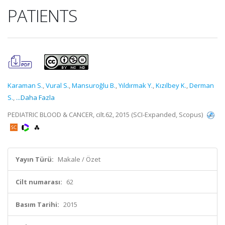
PATIENTS
Karaman S.
,
Vural S.
,
Mansuroğlu B.
,
Yıldırmak Y.
,
Kızılbey K.
,
Derman
S.
,
...Daha Fazla
PEDIATRIC BLOOD & CANCER, cilt.62, 2015 (SCI-Expanded, Scopus)
Yayın Türü:
Makale / Özet
Cilt numarası:
62
Basım Tarihi:
2015