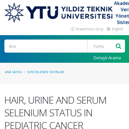
Akade
Ver
Yöne
Siste
Araştırmacı Girişi
English
Ara
Detaylı Arama
ANA SAYFA
SON EKLENEN YAYINLAR
HAIR, URINE AND SERUM
SELENIUM STATUS IN
PEDIATRIC CANCER