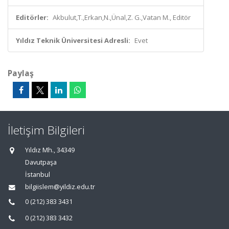
Editörler:
Akbulut,T.,Erkan,N.,Ünal,Z. G.,Vatan M., Editör
Yıldız Teknik Üniversitesi Adresli:
Evet
Paylaş
İletişim Bilgileri
Yıldız Mh., 34349
Davutpaşa
İstanbul
bilgiislem@yildiz.edu.tr
0 (212) 383 3431
0 (212) 383 3432