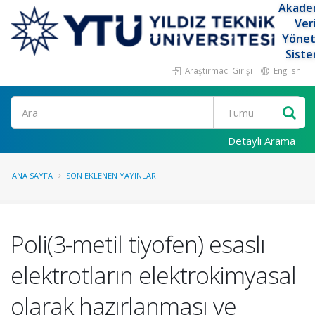
Akade
Ver
Yöne
Siste
Araştırmacı Girişi
English
Ara
Detaylı Arama
ANA SAYFA
SON EKLENEN YAYINLAR
Poli(3-metil tiyofen) esaslı
elektrotların elektrokimyasal
olarak hazırlanması ve