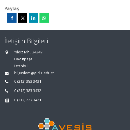
Paylaş
İletişim Bilgileri
Yıldız Mh., 34349
Davutpaşa
İstanbul
bilgiislem@yildiz.edu.tr
0 (212) 383 3431
0 (212) 383 3432
0 (212) 227 3421