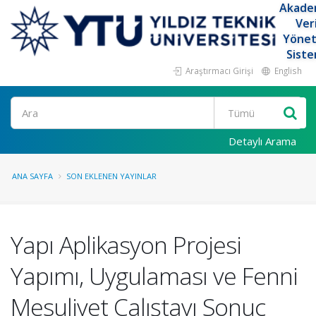
Akade
Ver
Yöne
Siste
Araştırmacı Girişi
English
Ara
Detaylı Arama
ANA SAYFA
SON EKLENEN YAYINLAR
Yapı Aplikasyon Projesi
Yapımı, Uygulaması ve Fenni
Mesuliyet Çalıştayı Sonuç