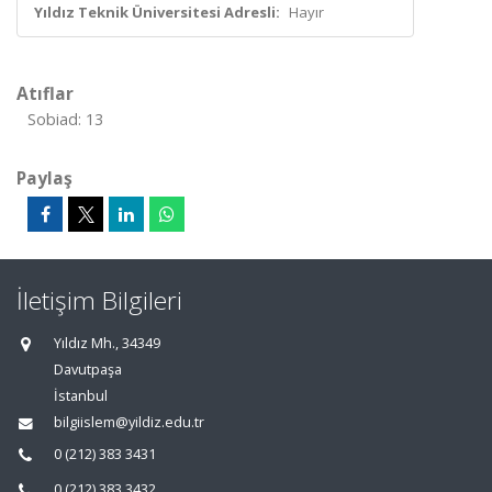
Yıldız Teknik Üniversitesi Adresli:
Hayır
Atıflar
Sobiad: 13
Paylaş
İletişim Bilgileri
Yıldız Mh., 34349
Davutpaşa
İstanbul
bilgiislem@yildiz.edu.tr
0 (212) 383 3431
0 (212) 383 3432