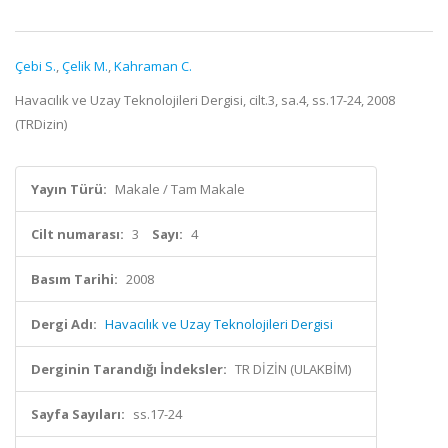
Çebi S.
,
Çelik M.
,
Kahraman C.
Havacılık ve Uzay Teknolojileri Dergisi, cilt.3, sa.4, ss.17-24, 2008
(TRDizin)
Yayın Türü:
Makale / Tam Makale
Cilt numarası:
3
Sayı:
4
Basım Tarihi:
2008
Dergi Adı:
Havacılık ve Uzay Teknolojileri Dergisi
Derginin Tarandığı İndeksler:
TR DİZİN (ULAKBİM)
Sayfa Sayıları:
ss.17-24