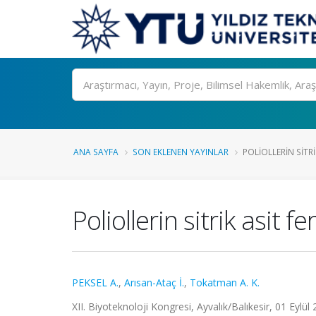
Ara
ANA SAYFA
SON EKLENEN YAYINLAR
POLIOLLERIN SITR
Poliollerin sitrik asit
PEKSEL A.
,
Arısan-Ataç İ.
,
Tokatman A. K.
XII. Biyoteknoloji Kongresi, Ayvalık/Balıkesir, 01 Eylül