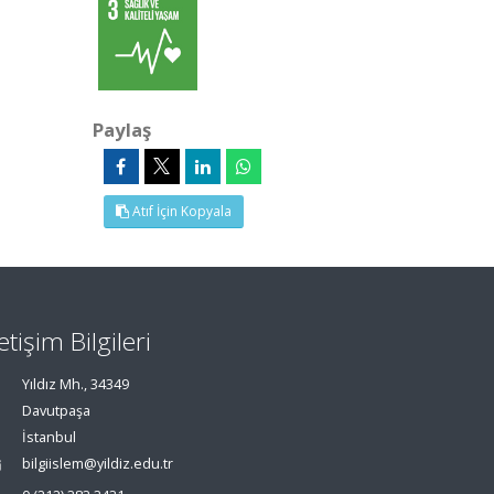
Paylaş
Atıf İçin Kopyala
letişim Bilgileri
Yıldız Mh., 34349
Davutpaşa
İstanbul
bilgiislem@yildiz.edu.tr