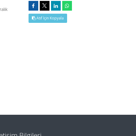
alık
Atıf İçin Kopyala
letişim Bilgileri