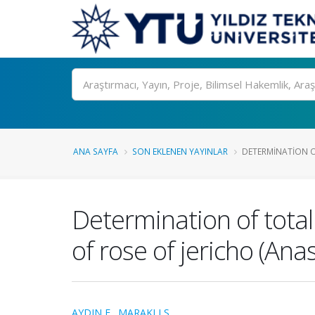
Ara
ANA SAYFA
SON EKLENEN YAYINLAR
DETERMINATION O
Determination of total 
of rose of jericho (Ana
AYDIN E.
,
MARAKLI S.