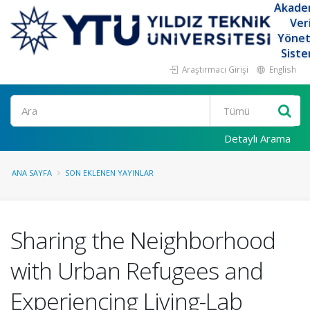
Akade
Ver
Yöne
Siste
Araştırmacı Girişi
English
Ara
Detaylı Arama
ANA SAYFA
SON EKLENEN YAYINLAR
Sharing the Neighborhood
with Urban Refugees and
Experiencing Living-Lab