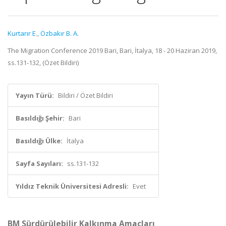
Kurtarır E.
,
Özbakır B. A.
The Migration Conference 2019 Bari, Bari, İtalya, 18 - 20 Haziran 2019,
ss.131-132, (Özet Bildiri)
Yayın Türü:
Bildiri / Özet Bildiri
Basıldığı Şehir:
Bari
Basıldığı Ülke:
İtalya
Sayfa Sayıları:
ss.131-132
Yıldız Teknik Üniversitesi Adresli:
Evet
BM Sürdürülebilir Kalkınma Amaçları