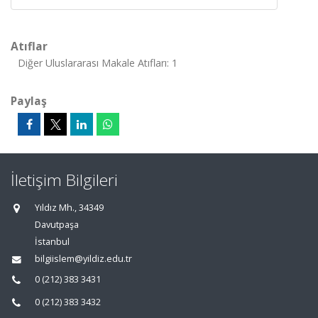
Atıflar
Diğer Uluslararası Makale Atıfları: 1
Paylaş
İletişim Bilgileri
Yıldız Mh., 34349
Davutpaşa
İstanbul
bilgiislem@yildiz.edu.tr
0 (212) 383 3431
0 (212) 383 3432