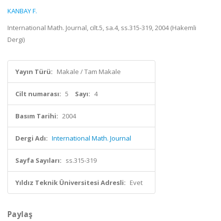
KANBAY F.
International Math. Journal, cilt.5, sa.4, ss.315-319, 2004 (Hakemli
Dergi)
Yayın Türü:
Makale / Tam Makale
Cilt numarası:
5
Sayı:
4
Basım Tarihi:
2004
Dergi Adı:
International Math. Journal
Sayfa Sayıları:
ss.315-319
Yıldız Teknik Üniversitesi Adresli:
Evet
Paylaş