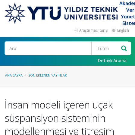
Akade
Ver
Yöne
Siste
Araştırmacı Girişi
English
Ara
Detaylı Arama
ANA SAYFA
SON EKLENEN YAYINLAR
İnsan modeli içeren uçak
süspansiyon sisteminin
modellenmesi ve titreşim