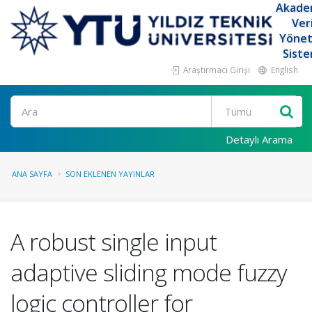
Akade
Ver
Yöne
Siste
Araştırmacı Girişi
English
Ara
Detaylı Arama
ANA SAYFA
SON EKLENEN YAYINLAR
A robust single input
adaptive sliding mode fuzzy
logic controller for