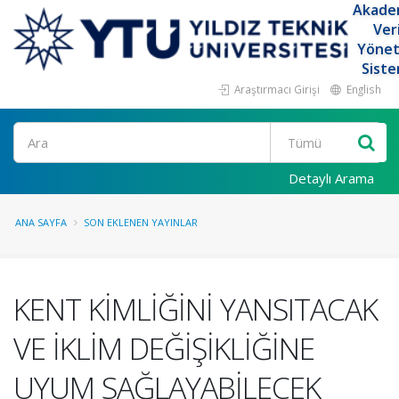
Akade
Ver
Yöne
Siste
Araştırmacı Girişi
English
Ara
Detaylı Arama
ANA SAYFA
SON EKLENEN YAYINLAR
KENT KİMLİĞİNİ YANSITACAK
VE İKLİM DEĞİŞİKLİĞİNE
UYUM SAĞLAYABİLECEK